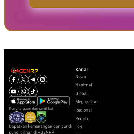
Kanal
News
Nasional
Global
Megapolitan
Penghargaan dan sertifikat:
Regional
Pemilu
Dapatkan kemenangan dan pundi
IKN
pundi pilihan di AGENRP