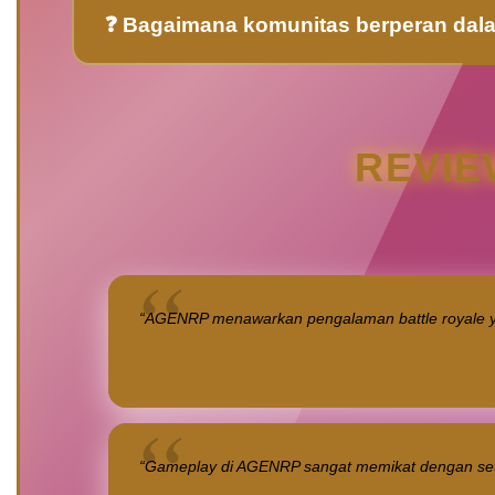
❓ Bagaimana komunitas berperan d
REVIE
“AGENRP menawarkan pengalaman battle royale y
“Gameplay di AGENRP sangat memikat dengan setia