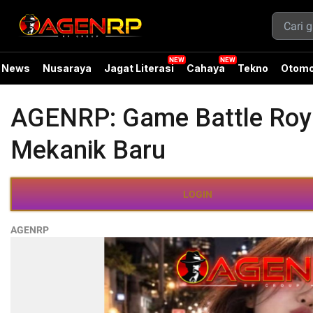
News
Nusaraya
Jagat Literasi
Cahaya
Tekno
Otomo
AGENRP: Game Battle Roy
Mekanik Baru
LOGIN
AGENRP